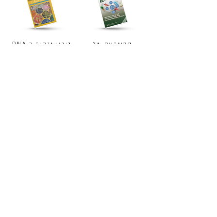
ההשפעה של
דיכוי נזקים ב DNA
התוסף ג'וס פלאס
במערכת הדם
על השמנת יתר
ההיקפית
מערכתית: ניסוי
מבוקר
מחקר קליני שנערך
תוספת של פירות
באוניברסיטת
וירקות מרוכזים
ברמינגהם
מגדילים נוגדי
שבבריטניה מראה
חמצון בסרום מוגבר
כיצד נוגדי החמצון
וחומצה פולית
בקפסולות של ג'וס
במבוגרים בריאים
פלאס+ משפיעים על