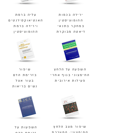
ירידה בכמות
עליה ברמת
ההומוציסטין
האנטיאוקסידנטים
במחקר בתנאי
וירידה ברמת
דיאטה מבוקרת
ההומוציסטין
השפעה על הלחץ
שיפור
החימצוני בגוף אחרי
בזרימת הדם
פעילות אירובית
בעור אצל
נשים בריאות
שיפור מצב הלחץ
השפעות על
החימצוני, המערכת