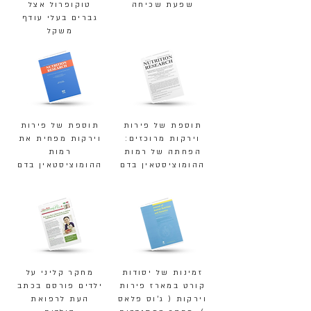
שפעת שכיחה
טוקופרול אצל
גברים בעלי עודף
משקל
תוספת של פירות
תוספת של פירות
וירקות מרוכזים:
וירקות מפחית את
הפחתה של רמות
רמות
ההומוציסטאין בדם
ההומוציסטאין בדם
זמינות של יסודות
מחקר קליני על
קורט במארז פירות
ילדים פורסם בכתב
וירקות ( ג'וס פלאס
העת לרפואת