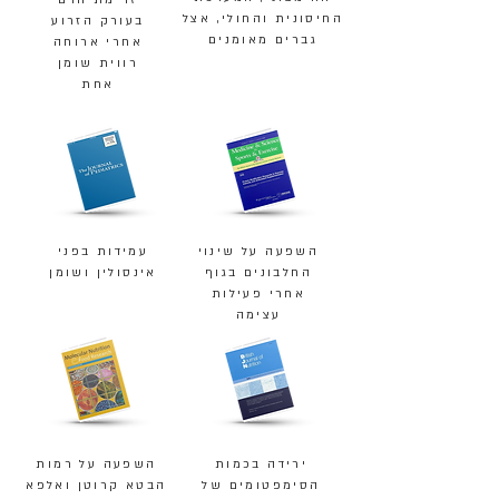
זרימת הדם
החיסונית והחולי, אצל
בעורק הזרוע
גברים מאומנים
אחרי ארוחה
רווית שומן
אחת
השפעה על שינוי
עמידות בפני
החלבונים בגוף
אינסולין ושומן
אחרי פעילות
עצימה
ירידה בכמות
השפעה על רמות
הסימפטומים של
הבטא קרוטן ואלפא