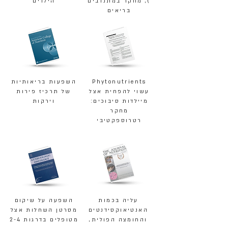
), מחקר במתנדבים
הילדים
בריאים
Phytonutrients
השפעות בריאותיות
עשוי להפחית אצל
של תרכיז פירות
מיילדות סיבוכים:
וירקות
מחקר
רטרוספקטיבי
עליה בכמות
השפעה על שיקום
האנטיאוקסידנטים
מסרטן השחלות אצל
והחומצה הפולית,
מטופלים בדרגות 2-4