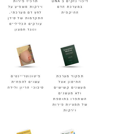
דיכוי נזקים ב DNA
תרכיז פירות
במערכת הדם
וירקות משפיע על
ההיקפית
לחץ דם מערכתי,
התקדמות של סידן
עורקים הכליליים
ונוגד חמצון
תפקוד מערכת
פיטונוטריינטים
החיסון אצל
עשוים להפחית
מעשנים קשישים
סיבוכי הריון ולידה
ולא מעשנים
השתפרו בתוספת
של תמציות פירות
וירקות