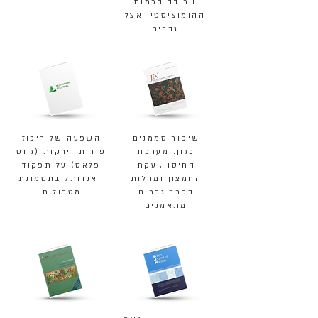
וירידה בכמות
ההומוציסטין אצל
גברים
שיפור סממנים
השפעה של ריכוז
כגון: מערכת
פירות וירקות (ג'וס
החיסון, עקת
פלאס) על תפקוד
החמצון ומחלות
האנדותל בתסמונת
בקרב גברים
מטבולית
מתאמנים